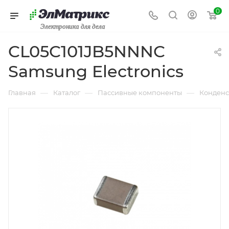
0
Электроника для дела
CL05C101JB5NNNC
Samsung Electronics
—
—
—
Главная
Каталог
Пассивные компоненты
Конденс