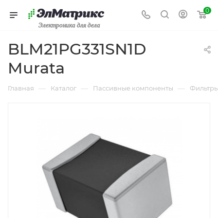
0
Электроника для дела
BLM21PG331SN1D
Murata
—
—
—
Главная
Каталог
Пассивные компоненты
Фильтр