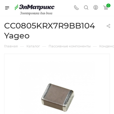
0
Электроника для дела
CC0805KRX7R9BB104
Yageo
—
—
—
Главная
Каталог
Пассивные компоненты
Конденс