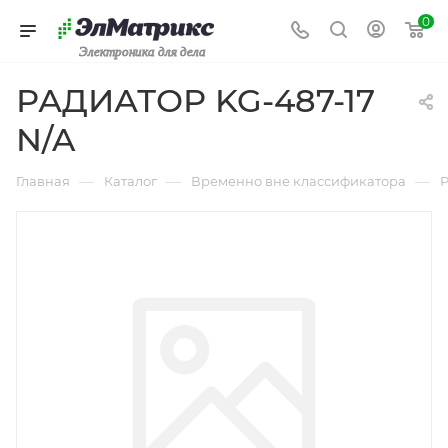
0
Электроника для дела
РАДИАТОР KG-487-17
N/A
—
—
—
Главная
Каталог
Временно вне классификатора
Р