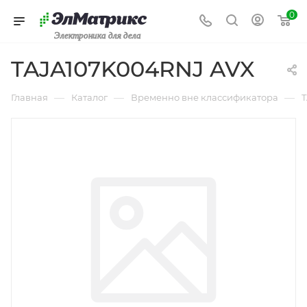
0
Электроника для дела
TAJA107K004RNJ AVX
—
—
—
Главная
Каталог
Временно вне классификатора