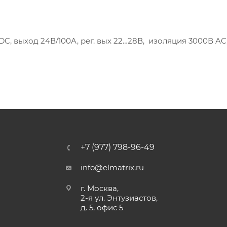
DC, выход 24В/100A, рег. вых 22…28В, изоляция 3000В AC,
+7 (977) 798-96-49
info@elmatrix.ru
г. Москва,
2-я ул. Энтузиастов,
д. 5, офис 5