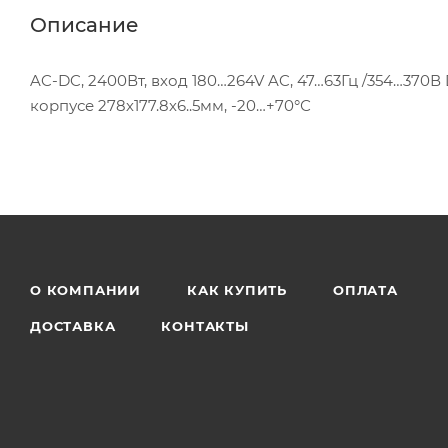
Описание
AC-DC, 2400Вт, вход 180…264V AC, 47…63Гц /354…370В 
корпусе 278х177.8х6..5мм, -20…+70°С
О КОМПАНИИ
КАК КУПИТЬ
ОПЛАТА
ДОСТАВКА
КОНТАКТЫ