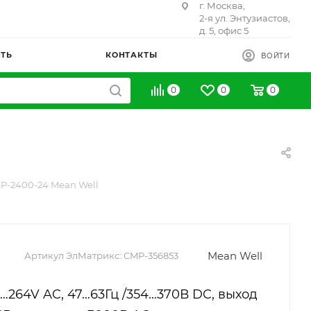
г. Москва,
2-я ул. Энтузиастов,
д. 5, офис 5
ИТЬ
КОНТАКТЫ
ВОЙТИ
0
0
0
P-2400-24 Mean Well
Mean Well
Артикул ЭлМатрикс:
CMP-356853
0…264V AC, 47…63Гц /354…370В DC, выход