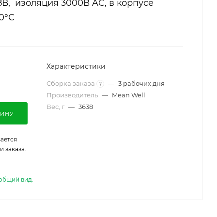
28В, изоляция 3000В AC, в корпусе
70°С
Характеристики
Сборка заказа
—
3 рабочих дня
?
Производитель
—
Mean Well
Вес, г
—
3638
ЗИНУ
ается
 заказа.
общий вид.