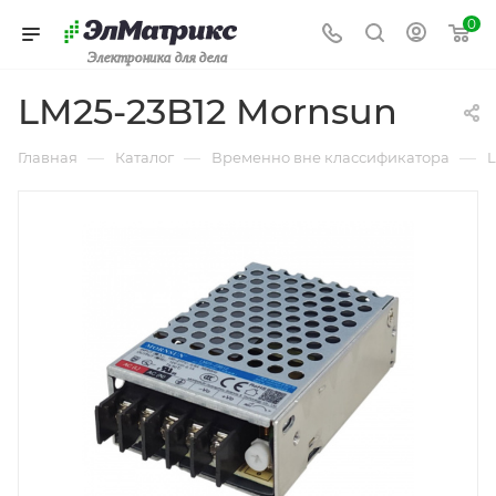
0
Электроника для дела
LM25-23B12 Mornsun
—
—
—
Главная
Каталог
Временно вне классификатора
L