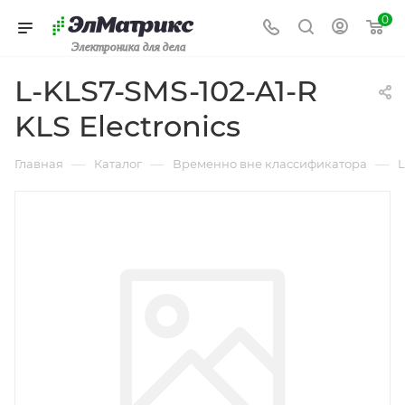
0
Электроника для дела
L-KLS7-SMS-102-A1-R
KLS Electronics
—
—
—
Главная
Каталог
Временно вне классификатора
L