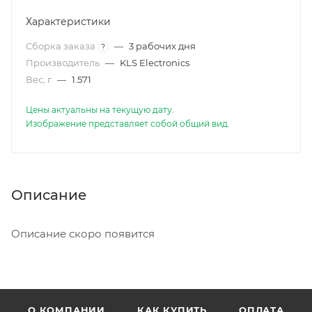
Характеристики
Сборка заказа
—
3 рабочих дня
?
Производитель
—
KLS Electronics
Вес, г
—
1.571
Цены актуальны на текущую дату.
Изображение представляет собой общий вид.
Описание
Описание скоро появится
О КОМПАНИИ
КАК КУПИТЬ
ОПЛАТА