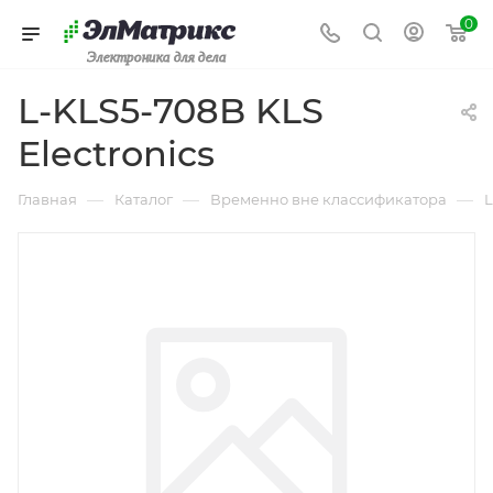
0
Электроника для дела
L-KLS5-708B KLS
Electronics
—
—
—
Главная
Каталог
Временно вне классификатора
L