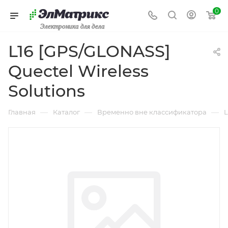
0
Электроника для дела
L16 [GPS/GLONASS]
Quectel Wireless
Solutions
—
—
—
Главная
Каталог
Временно вне классификатора
L