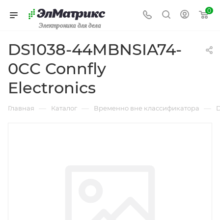
0
Электроника для дела
DS1038-44MBNSIA74-
0CC Connfly
Electronics
—
—
—
Главная
Каталог
Временно вне классификатора
D