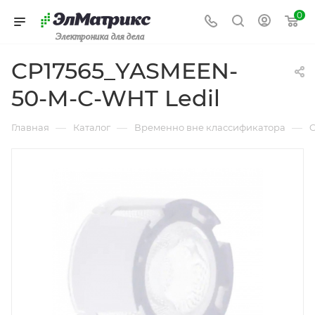
0
Электроника для дела
CP17565_YASMEEN-
50-M-C-WHT Ledil
—
—
—
Главная
Каталог
Временно вне классификатора
C