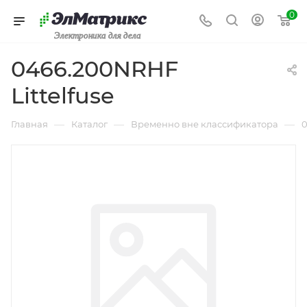
0
Электроника для дела
0466.200NRHF
Littelfuse
—
—
—
Главная
Каталог
Временно вне классификатора
0