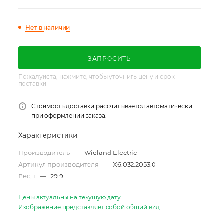
250V+РЕ, 20A, цвет: белый, серия RST
Classic
Нет в наличии
ЗАПРОСИТЬ
Пожалуйста, нажмите, чтобы уточнить цену и срок
поставки
Стоимость доставки рассчитывается автоматически
при оформлении заказа.
Характеристики
Производитель
—
Wieland Electric
Артикул производителя
—
X6.032.2053.0
Вес, г
—
29.9
Цены актуальны на текущую дату.
Изображение представляет собой общий вид.