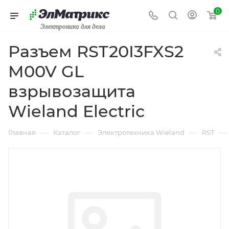
0
Электроника для дела
Разъем RST20I3FXS2
M00V GL
взрывозащита
Wieland Electric
—
—
—
—
Главная
Каталог
Электротехника Wieland
RST