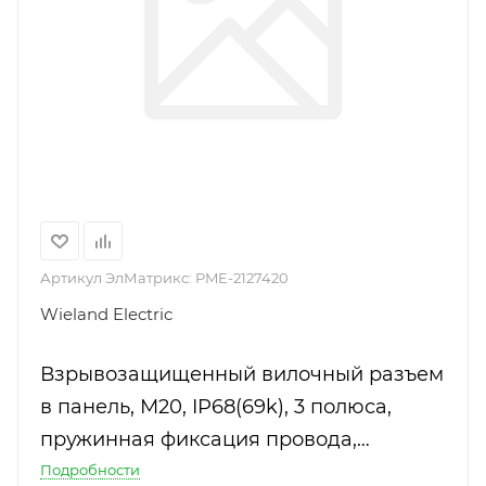
Артикул ЭлМатрикс:
PME-2127420
Wieland Electric
Взрывозащищенный вилочный разъем
в панель, М20, IP68(69k), 3 полюса,
пружинная фиксация провода,
номинальные характеристики:
Подробности