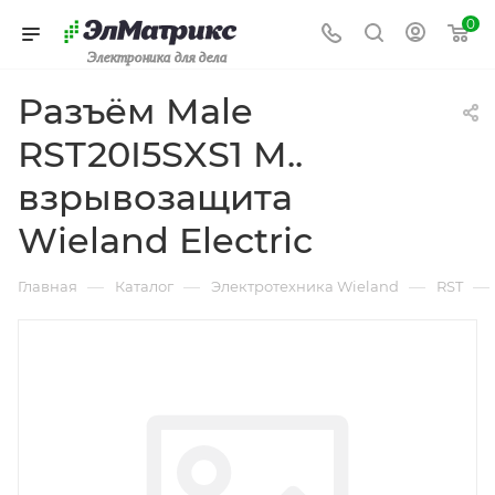
0
Электроника для дела
Разъём Male
RST20I5SXS1 M..
взрывозащита
Wieland Electric
—
—
—
—
Главная
Каталог
Электротехника Wieland
RST