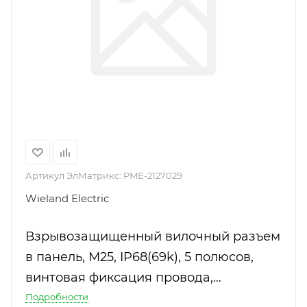
Артикул ЭлМатрикс:
PME-2127029
Wieland Electric
Взрывозащищенный вилочный разъем
в панель, М25, IP68(69k), 5 полюсов,
винтовая фиксация провода,
номинальные характеристики:
Подробности