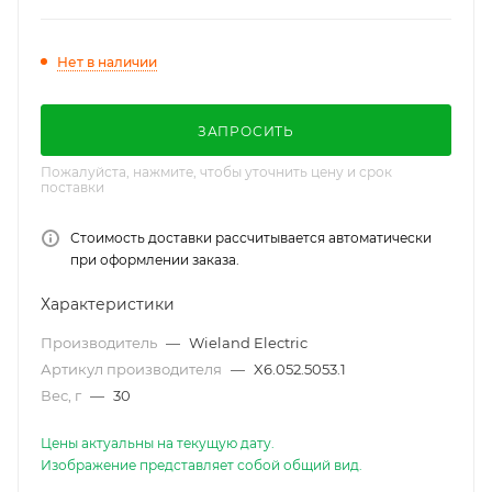
250/400V, 20A, цвет: черный, серия RST
Classic
Нет в наличии
ЗАПРОСИТЬ
Пожалуйста, нажмите, чтобы уточнить цену и срок
поставки
Стоимость доставки рассчитывается автоматически
при оформлении заказа.
Характеристики
Производитель
—
Wieland Electric
Артикул производителя
—
X6.052.5053.1
Вес, г
—
30
Цены актуальны на текущую дату.
Изображение представляет собой общий вид.