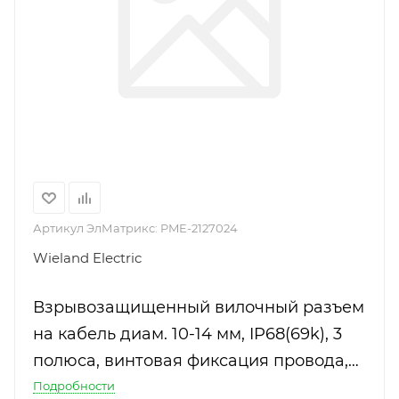
Артикул ЭлМатрикс:
PME-2127024
Wieland Electric
Взрывозащищенный вилочный разъем
на кабель диам. 10-14 мм, IP68(69k), 3
полюса, винтовая фиксация провода,
номинальные характеристики:
Подробности