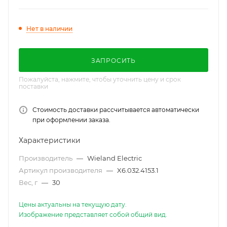
250/400V, 20A, цвет: черный, серия RST
Classic
Нет в наличии
ЗАПРОСИТЬ
Пожалуйста, нажмите, чтобы уточнить цену и срок
поставки
Стоимость доставки рассчитывается автоматически
при оформлении заказа.
Характеристики
Производитель
—
Wieland Electric
Артикул производителя
—
X6.032.4153.1
Вес, г
—
30
Цены актуальны на текущую дату.
Изображение представляет собой общий вид.