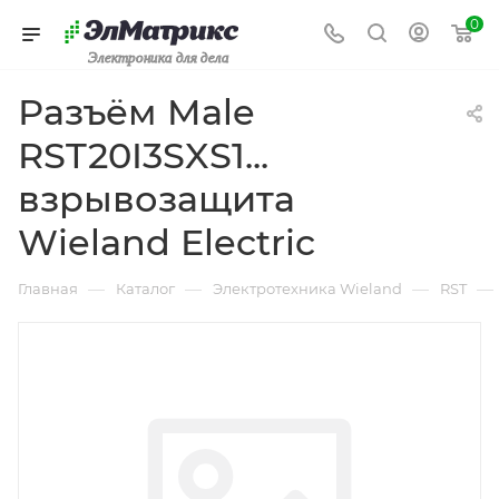
0
Электроника для дела
Разъём Male
RST20I3SXS1...
взрывозащита
Wieland Electric
—
—
—
—
Главная
Каталог
Электротехника Wieland
RST