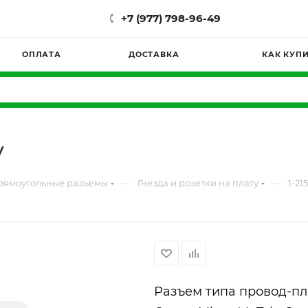
+7 (977) 798-96-49
ОПЛАТА
ДОСТАВКА
КАК КУП
y
—
—
рямоугольные разъемы
Гнезда и розетки на плату
1-21
Разъем типа провод-плата