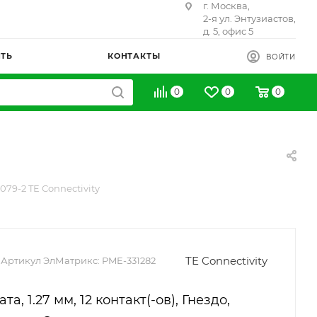
г. Москва,
2-я ул. Энтузиастов,
д. 5, офис 5
ИТЬ
КОНТАКТЫ
ВОЙТИ
0
0
0
5079-2 TE Connectivity
TE Connectivity
Артикул ЭлМатрикс:
PME-331282
, 1.27 мм, 12 контакт(-ов), Гнездо,