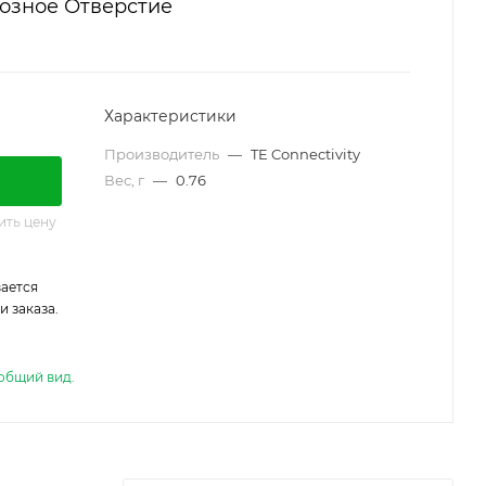
возное Отверстие
Характеристики
Производитель
—
TE Connectivity
Вес, г
—
0.76
ить цену
ается
 заказа.
общий вид.