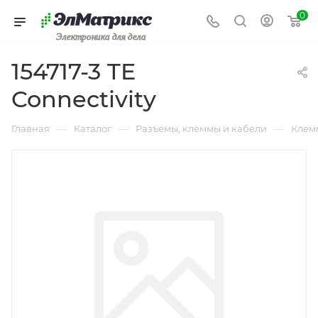
0
Электроника для дела
154717-3 TE
Connectivity
—
—
—
Главная
Каталог
Разъемы, клеммы и кабели
Клем