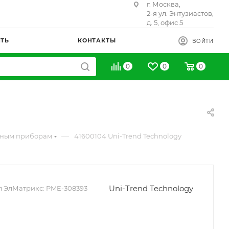
г. Москва,
2-я ул. Энтузиастов,
д. 5, офис 5
ИТЬ
КОНТАКТЫ
ВОЙТИ
0
0
0
—
ьным приборам
41600104 Uni-Trend Technology
Uni-Trend Technology
л ЭлМатрикс:
PME-308393