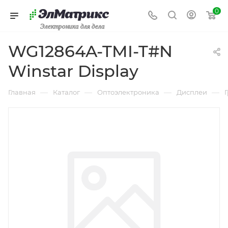
0
Электроника для дела
WG12864A-TMI-T#N
Winstar Display
—
—
—
—
Главная
Каталог
Оптоэлектроника
Дисплеи