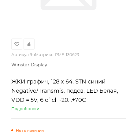
Артикул ЭлМатрикс:
PME-130623
Winstar Display
ЖКИ графич, 128 x 64, STN синий
Negative/Transmis, подсв. LED Белая,
VDD = 5V, 6 o`cl -20...+70C
Подробности
Нет в наличии