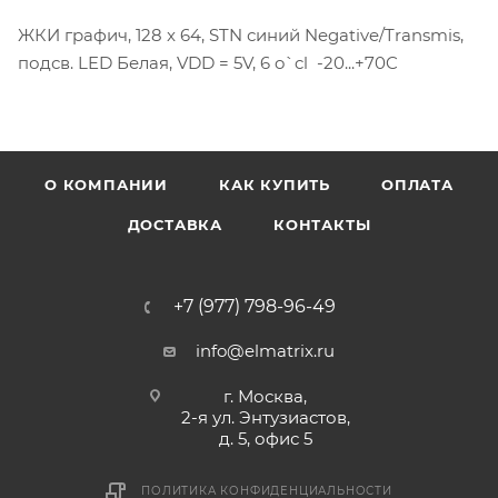
ЖКИ графич, 128 x 64, STN синий Negative/Transmis,
подсв. LED Белая, VDD = 5V, 6 o`cl -20...+70C
О КОМПАНИИ
КАК КУПИТЬ
ОПЛАТА
ДОСТАВКА
КОНТАКТЫ
+7 (977) 798-96-49
info@elmatrix.ru
г. Москва,
2-я ул. Энтузиастов,
д. 5, офис 5
ПОЛИТИКА КОНФИДЕНЦИАЛЬНОСТИ