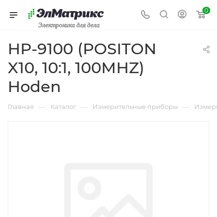
0
Электроника для дела
HP-9100 (POSITON
X10, 10:1, 100MHZ)
Hoden
—
—
—
Главная
Каталог
Измерительные приборы
Измер