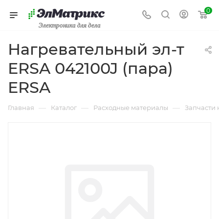
0
Электроника для дела
Нагревательный эл-т
ERSA 042100J (пара)
ERSA
—
—
—
Главная
Каталог
Расходные материалы
Запчасти 