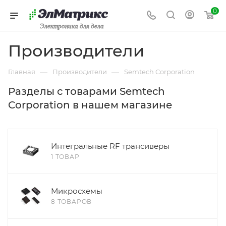
0
Электроника для дела
Производители
—
—
Главная
Производители
Semtech Corporation
Разделы с товарами Semtech
Corporation в нашем магазине
Интегральные RF трансиверы
1 ТОВАР
Микросхемы
8 ТОВАРОВ