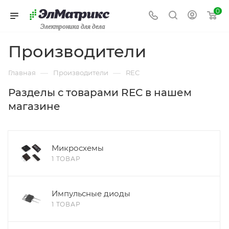
0
Электроника для дела
Производители
—
—
Главная
Производители
REC
Разделы с товарами REC в нашем
магазине
Микросхемы
1 ТОВАР
Импульсные диоды
1 ТОВАР