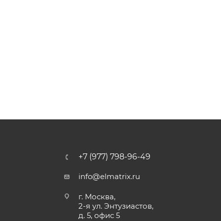
+7 (977) 798-96-49
info@elmatrix.ru
г. Москва,
2-я ул. Энтузиастов,
д. 5, офис 5