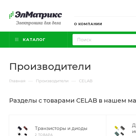
Электроника для дела
О КОМПАНИИ
КАТАЛОГ
Производители
—
—
Главная
Производители
CELAB
Разделы с товарами CELAB в нашем м
Д
Транзисторы и диоды
и
2 ТОВАРА