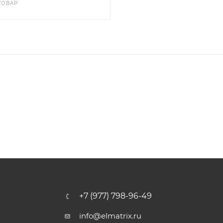
 ТОВАР
+7 (977) 798-96-49
info@elmatrix.ru